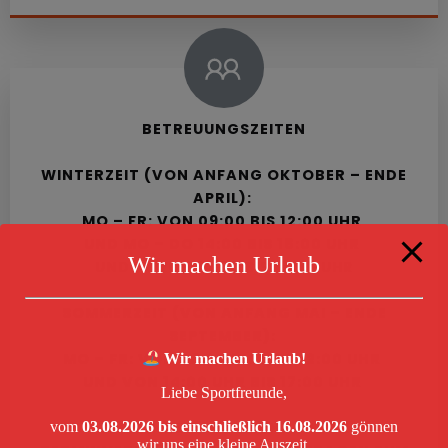
BETREUUNGSZEITEN
WINTERZEIT (VON ANFANG OKTOBER – ENDE
APRIL):
MO – FR: VON 09:00 BIS 12:00 UHR
UND MO – DO 14:00 BIS 18:00 UHR
Wir machen Urlaub
UND FR VON 14:00 BIS 17:00 UHR
SOMMERZEIT (VON ANFANG MAI – ENDE
SEPTEMBER):
MO – FR: VON 09:00 UHR BIS 12:00 UHR
Wir machen Urlaub!
UND VON 14:00 UHR BIS 17:00 UHR
Liebe Sportfreunde,
TELEFONISCH ERREICHBAR FÜR
vom
03.08.2026 bis einschließlich 16.08.2026
gönnen
wir uns eine kleine Auszeit.