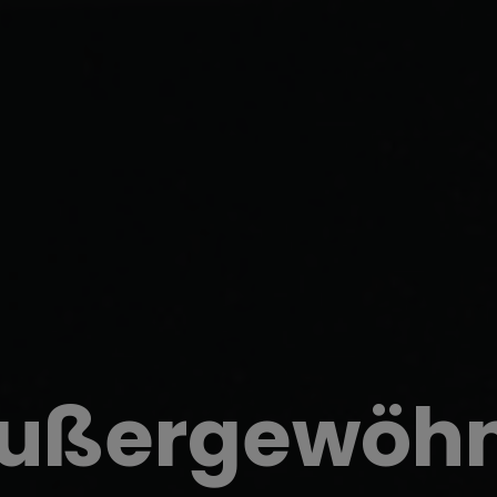
modal-check
außergewöhn