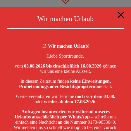
Wir machen Urlaub
DU MÖCHTEST UNS KENNENLERNEN ?
 unsere Betreuungszeiten, diese findest du unter dem Pu
ter 0170-9633040 zu kontaktieren bevor du vorbei kommst
Wir machen Urlaub!
konzentrieren können.
Liebe Sportfreunde,
vom
03.08.2026 bis einschließlich 16.08.2026
gönnen
wir uns eine kleine Auszeit.
In diesem Zeitraum finden
keine Einweisungen,
Probetrainings oder Besichtigungstermine
statt.
Gerne vereinbaren wir Termine
noch vor dem 03.08.
oder
wieder ab dem 17.08.2026
.
Anfragen beantworten wir während unseres
Urlaubs ausschließlich per WhatsApp
– schreibt uns
einfach eine Nachricht an die Nummer 0170-9633040.
Wir melden uns so schnell wie möglich bei euch zurück.