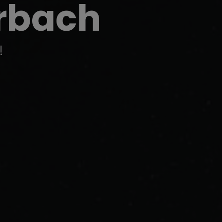
Erbach
!