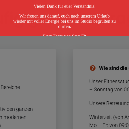
F.A.Q.
Vielen Dank für euer Verständnis!
fig gestellte Fr
Wir freuen uns darauf, euch nach unserem Urlaub
wieder mit voller Energie bei uns im Studio begrüßen zu
dürfen.
Euer Team von Stay Fit
Dies schließt sich in
26
Sekunden
Wie sind die
Unser Fitnessstud
 Bereiche
– Sonntag von 06-
Unsere Betreuungs
ktiv den ganzen
ren modernen
Winterzeit (von A
n
Mo – Fr: von 09:0